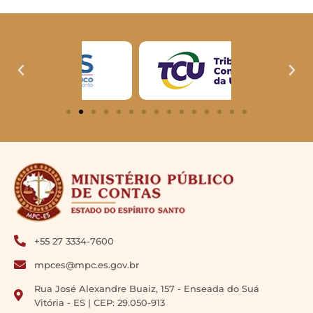
+55 27 3334-7600
mpces@mpc.es.gov.br
Rua José Alexandre Buaiz, 157 - Enseada do Suá
Vitória - ES | CEP: 29.050-913