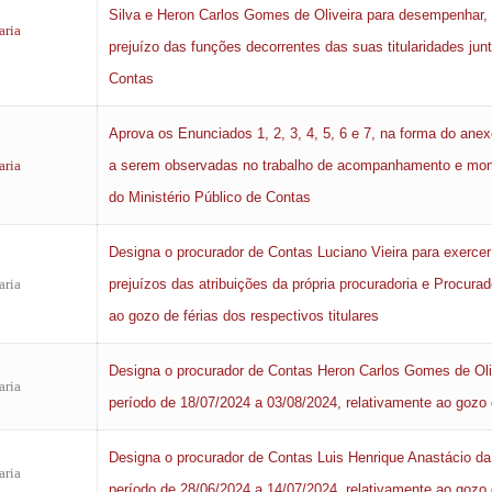
Silva e Heron Carlos Gomes de Oliveira para desempenhar, 
aria
prejuízo das funções decorrentes das suas titularidades jun
Contas
Aprova os Enunciados 1, 2, 3, 4, 5, 6 e 7, na forma do anex
aria
a serem observadas no trabalho de acompanhamento e monit
do Ministério Público de Contas
Designa o procurador de Contas Luciano Vieira para exercer
aria
prejuízos das atribuições da própria procuradoria e Procura
ao gozo de férias dos respectivos titulares
Designa o procurador de Contas Heron Carlos Gomes de Oliv
aria
período de 18/07/2024 a 03/08/2024, relativamente ao gozo de
Designa o procurador de Contas Luis Henrique Anastácio da 
aria
período de 28/06/2024 a 14/07/2024, relativamente ao gozo de