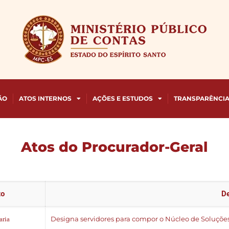
ÃO
ATOS INTERNOS
AÇÕES E ESTUDOS
TRANSPARÊNCI
Atos do Procurador-Geral
to
D
Designa servidores para compor o Núcleo de Soluções
aria