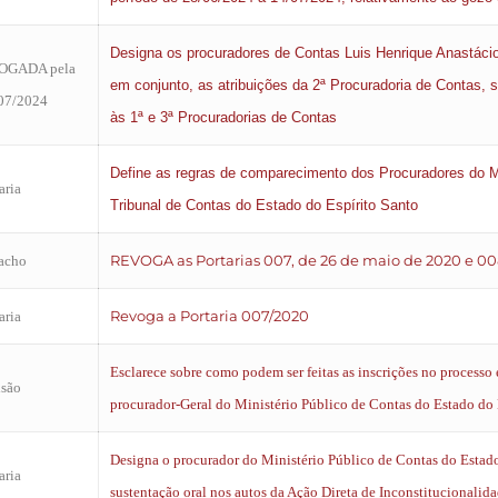
Designa os procuradores de Contas Luis Henrique Anastáci
VOGADA pela
em conjunto, as atribuições da 2ª Procuradoria de Contas, s
 07/2024
às 1ª e 3ª Procuradorias de Contas
Define as regras de comparecimento dos Procuradores do M
aria
Tribunal de Contas do Estado do Espírito Santo
REVOGA as Portarias 007, de 26 de maio de 2020 e 00
acho
Revoga a Portaria 007/2020
aria
Esclarece sobre como podem ser feitas as inscrições no processo e
isão
procurador-Geral do Ministério Público de Contas do Estado do 
Designa o procurador do Ministério Público de Contas do Estado
aria
sustentação oral nos autos da Ação Direta de Inconstitucionali