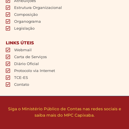
Atribuições
Estrutura Organizacional
Composição
Organograma
Legislação
LINKS ÚTEIS
Webmail
Carta de Serviços
Diário Oficial
Protocolo via Internet
TCE-ES
Contato
Siga o Ministério Público de Contas nas redes sociais e
saiba mais do MPC Capixaba.