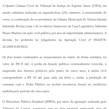
A Quarta Câmara Cível do Tribunal de Justiça do Espírito Santo (TJES), em
sessão ordinária realizada na segunda-feira (20), manteve, à unanimidade de
votos, a condenação do ex-presidente da Câmara Municipal de Vitória Ademar
Sebastião Rocha Lima e do ex-diretor financeiro da Casa Legislativa Adhemar
Nunes Martins em ação civil pública por atos de improbidade administrativa. A
decisão foi proferida no julgamento da Apelação Cível nº 0042078-
26.2009.8.08.0024.
Os dois foram condenados ao ressarcimento ao erário, de forma solidária, no
valor de R$ 8 mil, à perda da função pública eventualmente exercida, à
suspensão dos direitos políticos pelo prazo de cinco anos, à multa civil
correspondente a R$ 16 mil para cada um deles e, ainda, à proibição de
contratar com o Poder Público ou receber incentivos fiscais ou creditícios
também pelo período de cinco anos.
O Ministério Público Estadual (MPES), por meio de apuração realizada pelo
Tribunal de Contas, constatou que os réus estariam praticando atos de