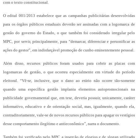
com o texto constitucional.
O edital 001/2013 estabelece que as campanhas publicitárias desenvolvidas
para os órgãos públicos estaduais deverão ser assinadas com a logomarca de
gestão do governo do Estado, o que também foi considerado irregular pelo
MPC, por servir, principalmente, para “demarcar, diferenciar e personificar as
ações do gestor”, em indisfarçável promoção de cunho eminentemente pessoal.
Além disso, recursos públicos foram usados para cobrir as placas com
logomarcas de gestão, o que ocorreu especialmente em virtude do período
eleitoral. “Vê-se, inclusive, que o dano ao erário não ocorre tão-somente
quando uma específica gestão implanta elementos autopromocionais na
publicidade governamental que, em tese, deveria possuir, unicamente, caráter
informativo, educativo e de orientação social, mas, igualmente, quando ela,
contraditoriamente, vale-se de novos recursos públicos para apagar os vestígios
desse comportamento ilegítimo e antieconômico”, narra o documento.
Também foi verificado pelo MPC a inserção de elogios e de slogan utilizado