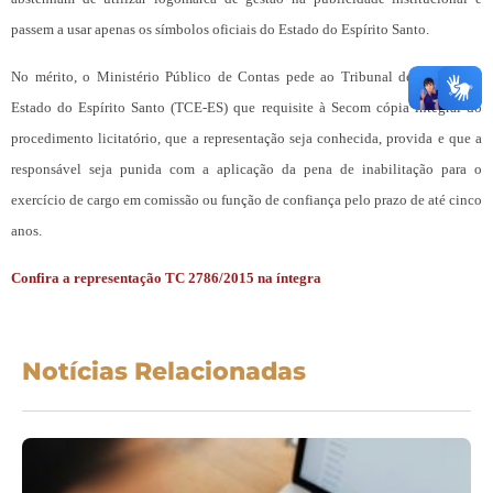
passem a usar apenas os símbolos oficiais do Estado do Espírito Santo.
No mérito, o Ministério Público de Contas pede ao Tribunal de Contas do
Estado do Espírito Santo (TCE-ES) que requisite à Secom cópia integral do
procedimento licitatório, que a representação seja conhecida, provida e que a
responsável seja punida com a aplicação da pena de inabilitação para o
exercício de cargo em comissão ou função de confiança pelo prazo de até cinco
anos.
Confira a representação TC 2786/2015 na íntegra
Notícias Relacionadas