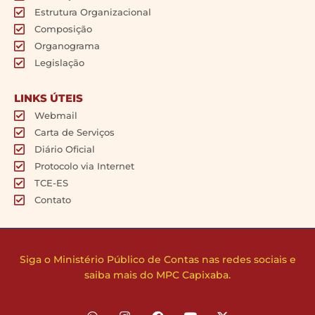
Estrutura Organizacional
Composição
Organograma
Legislação
LINKS ÚTEIS
Webmail
Carta de Serviços
Diário Oficial
Protocolo via Internet
TCE-ES
Contato
Siga o Ministério Público de Contas nas redes sociais e
saiba mais do MPC Capixaba.