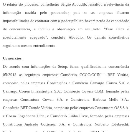
O relator do processo, conselheiro Sérgio Aboudib, ressaltou a relevância da
informação trazida pelo procurador, pois se as empresas ficarem
impossibilitadas de contratar com o poder público haverá perda da capacidade
de concorrência, e incluiu a observação em seu voto. “Esse alerta é
absolutamente adequado”, concluiu Aboudib. Os demais conselheiros
seguiram o mesmo entendimento.
Consórcios
De acordo com informações da Setop, foram qualificadas na concorrência
05/2013 as seguintes empresas: Consórcio CCCC/CCIN – BRT Vitória,
composto pelas empresas Construções e Comércio Camargo Correa S.A. e
Camargo Correa Infraestrutura S.A.; Consórcio Cowan CBM, formado pelas
empresas Construtora Cowan S.A. e Construtora Barbosa Mello S.A.;
Consórcio BRT Grande Vitória, composto pelas empresas Construtora OAS S.A.
e Coesa Engenharia Ltda; e Consórcio Linha Livre, formado pelas empresas
Construtora Andrade Gutierrez S.A. e Construtora Norberto Odebrecht.