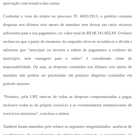
aprovação com ressalva das contas.
Conforme o voto do relator no processo TC 4003/2013, o prefeito contraiu
despesas nos últimos oito meses de mandato sem deixar em caixa recursos
suficientes para o seu pagamento, no valor total de R$ 68.341.602,69. O relator
esclareceu que a partir do momento do empenho deve-se reconhecer a dívida e
salientou que “antecipar ou inverter a ordem de pagamento a credores do
município, sem vantagens para o erário” é considerado crime de
responsabilidade. Ou seja, as despesas contraídas nos últimos oito meses de
mandato não podem ser priorizadas em prejuízo daquelas contraídas em
período anterior.
“Portanto, pela LRF, trata-se de todas as despesas compromissadas a pagar,
inclusive todas as do próprio exercício e as eventualmente remanescentes de
exercícios anteriores”, concluiu o relator.
Também foram mantidas pelo relator as seguintes irregularidades: ausência de
recolhimento do parcelamento de obrigações patronais e cancelamento de