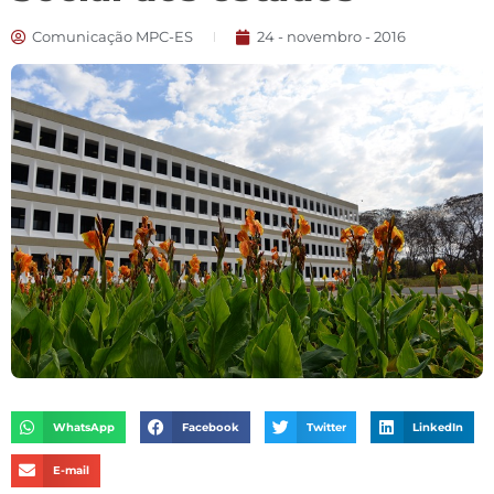
Comunicação MPC-ES
24 - novembro - 2016
WhatsApp
Facebook
Twitter
LinkedIn
E-mail