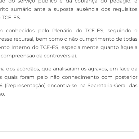
ão do serviço público e da cobrança do pedágio; e
rito sumário ante a suposta ausência dos requisitos
 TCE-ES.
m conhecidos pelo Plenário do TCE-ES, seguindo o
teresse recursal, bem como o não cumprimento de todas
ento Interno do TCE-ES, especialmente quanto àquela
à compreensão da controvérsia).
ia dos acórdãos, que analisaram os agravos, em face da
 os quais foram pelo não conhecimento com posterior
6 (Representação) encontra-se na Secretaria-Geral das
o.