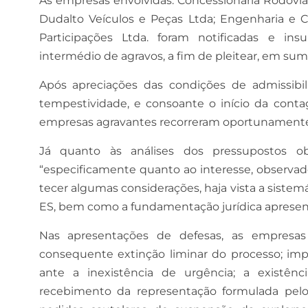
As empresas envolvidas: Concessionária Rodovia 
Dudalto Veículos e Peças Ltda; Engenharia e C
Participações Ltda. foram notificadas e insu
intermédio de agravos, a fim de pleitear, em su
Após apreciações das condições de admissibil
tempestividade, e consoante o início da contag
empresas agravantes recorreram oportunamente
Já quanto às análises dos pressupostos ob
“especificamente quanto ao interesse, observa
tecer algumas considerações, haja vista a sistem
ES, bem como a fundamentação jurídica apresent
Nas apresentações de defesas, as empresas
consequente extinção liminar do processo; impo
ante a inexistência de urgência; a existênc
recebimento da representação formulada pelo 