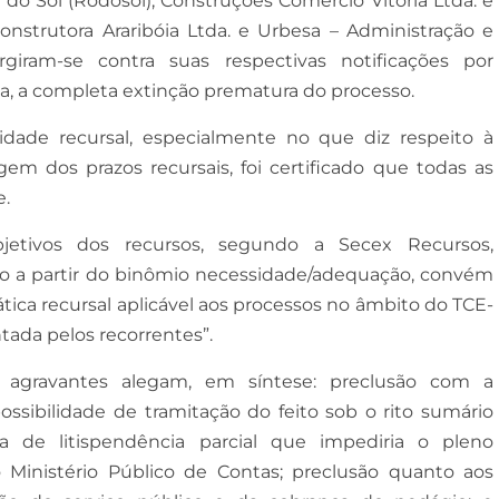
do Sol (Rodosol); Construções Comércio Vitória Ltda. e
onstrutora Araribóia Ltda. e Urbesa – Administração e
rgiram-se contra suas respectivas notificações por
ma, a completa extinção prematura do processo.
idade recursal, especialmente no que diz respeito à
em dos prazos recursais, foi certificado que todas as
.
jetivos dos recursos, segundo a Secex Recursos,
do a partir do binômio necessidade/adequação, convém
ática recursal aplicável aos processos no âmbito do TCE-
ada pelos recorrentes”.
 agravantes alegam, em síntese: preclusão com a
ssibilidade de tramitação do feito sob o rito sumário
ia de litispendência parcial que impediria o pleno
Ministério Público de Contas; preclusão quanto aos