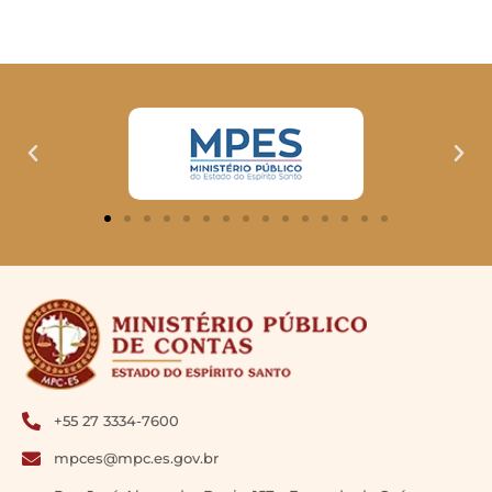
+55 27 3334-7600
mpces@mpc.es.gov.br