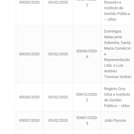
00033/2020
04/02/2020
Rosseto e
2
Instituto de
Gestão Pública
– Urbis
Domingos
Malacarne
Sobrinho, Santa
Maria Comércio
00636/2020-
00035/2020
05/02/2020
e
6
Representação
Ltda. e Luiz
Antônio
Trevisan Vedoin
Rogério Cruz
00672/2020-
Silva e Instituto
00036/2020
05/02/2020
2
de Gestão
Pública – Urbis
00687/2020-
00037/2020
05/02/2020
João Passos
9