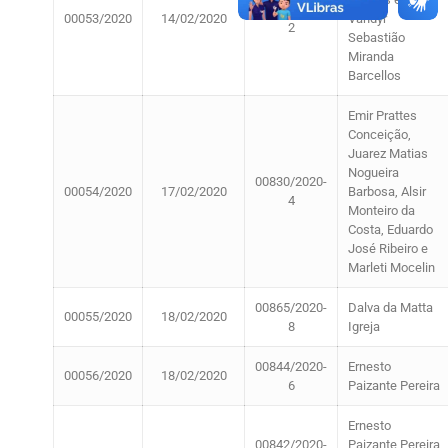
00778/2020-
00053/2020
14/02/2020
Vandyr
2
Sebastião
Miranda
Barcellos
Emir Prattes
Conceição,
Juarez Matias
Nogueira
00830/2020-
00054/2020
17/02/2020
Barbosa, Alsir
4
Monteiro da
Costa, Eduardo
José Ribeiro e
Marleti Mocelin
00865/2020-
Dalva da Matta
00055/2020
18/02/2020
8
Igreja
00844/2020-
Ernesto
00056/2020
18/02/2020
6
Paizante Pereira
Ernesto
00842/2020-
Paizante Pereira