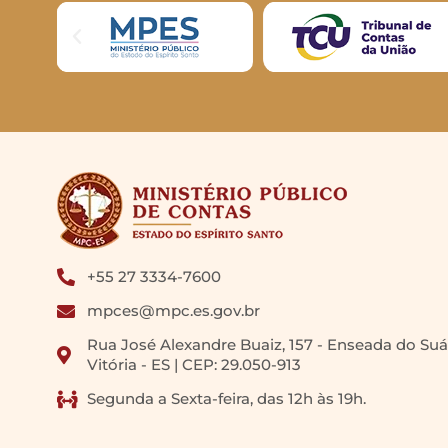
+55 27 3334-7600
mpces@mpc.es.gov.br
Rua José Alexandre Buaiz, 157 - Enseada do Suá
Vitória - ES | CEP: 29.050-913
Segunda a Sexta-feira, das 12h às 19h.