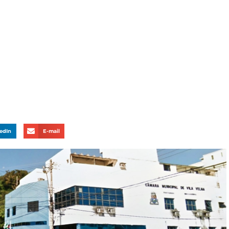
edIn
E-mail