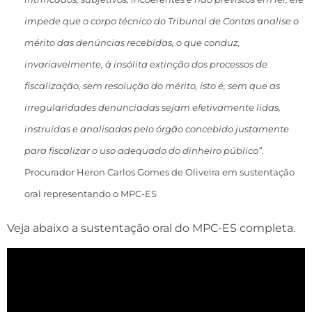
impede que o corpo técnico do Tribunal de Contas analise o
mérito das denúncias recebidas, o que conduz,
invariavelmente, à insólita extinção dos processos de
fiscalização, sem resolução do mérito, isto é, sem que as
irregularidades denunciadas sejam efetivamente lidas,
instruídas e analisadas pelo órgão concebido justamente
para fiscalizar o uso adequado do dinheiro público”.
Procurador Heron Carlos Gomes de Oliveira em sustentação
oral representando o MPC-ES
Veja abaixo a sustentação oral do MPC-ES completa.