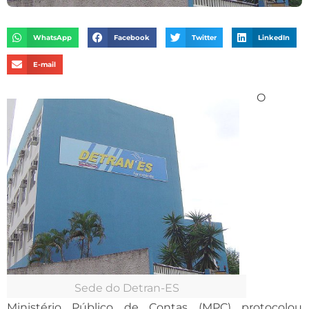
WhatsApp
Facebook
Twitter
LinkedIn
E-mail
O
Sede do Detran-ES
Ministério Público de Contas (MPC) protocolou