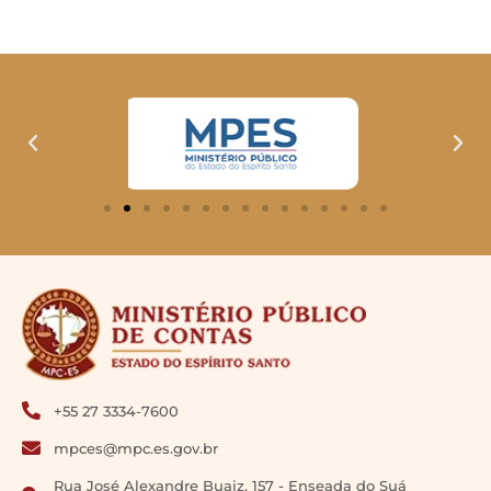
+55 27 3334-7600
mpces@mpc.es.gov.br
Rua José Alexandre Buaiz, 157 - Enseada do Suá