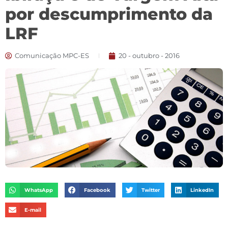
por descumprimento da
LRF
Comunicação MPC-ES
20 - outubro - 2016
WhatsApp
Facebook
Twitter
LinkedIn
E-mail