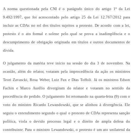
A norma questionada pela CNI é o parágrafo único do artigo 1º da Lei
9.492/1997, que foi acrescentado pelo artigo 25 da Lei 12.767/2012 para
incluir as CDAs no rol dos títulos sujeitos a protesto. De acordo com a lei,
protesto é o ato formal e solene pelo qual se prova a inadimplência e o
descumprimento de obrigação originada em títulos e outros documentos de
dívida.
O julgamento da matéria teve início na sessão do dia 3 de novembro. Na
ocasião, além do relator, votaram pela improcedência da ação os ministros
Teori Zavascki, Rosa Weber, Luiz Fux e Dias Toffoli. Já os ministros Edson
Fachin e Marco Aurélio divergiram do relator e votaram no sentido da
procedência do pedido. O julgamento foi retomando na quarta-feira (9) com o
voto do ministro Ricardo Lewandowski, que se alinhou à divergência. Ele
seguiu o entendimento segundo o qual o protesto de CDAs representa sanção
política, viola o devido processo legal e o direito de ampla defesa do
contribuinte. Para o ministro Lewandowski, o protesto é um ato unilateral da