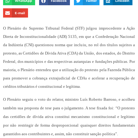
WhatsApp
Facebook
Twitter
LinkedIn
E-mail
O Plenário do Supremo Tribunal Federal (STF) julgou improcedente a Ação
Direta de Inconstitucionalidade (ADI) 5135, em que a Confederação Nacional
da Indústria (CNI) questionou norma que incluiu, no rol dos títulos sujeitos a
protesto, as Certidões de Dívida Ativa (CDA) da União, dos estados, do Distrito
Federal, dos municípios e das respectivas autarquias e fundações públicas. Por
maioria, o Plenário entendeu que a utilização do protesto pela Fazenda Pública
para promover a cobrança extrajudicial de CDAs e acelerar a recuperação de
créditos tributários é constitucional e legítima.
O Plenário seguiu o voto do relator, ministro Luís Roberto Barroso, e acolheu
também sua proposta de tese para o julgamento. A tese fixada foi: “O protesto
das certidões de dívida ativa constitui mecanismo constitucional e legítimo
por não restringir de forma desproporcional quaisquer direitos fundamentais
garantidos aos contribuintes e, assim, não constituir sanção política”.