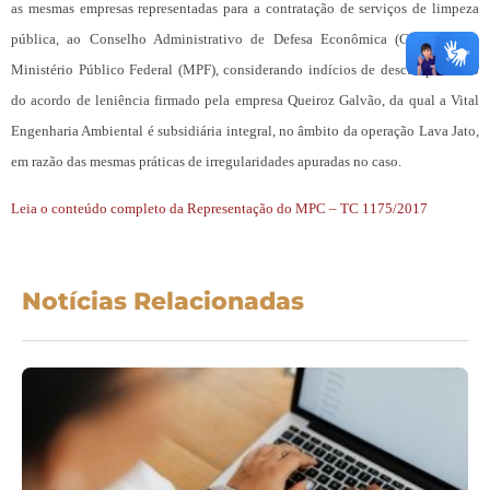
as mesmas empresas representadas para a contratação de serviços de limpeza
pública, ao Conselho Administrativo de Defesa Econômica (CADE) e ao
Ministério Público Federal (MPF), considerando indícios de descumprimento
do acordo de leniência firmado pela empresa Queiroz Galvão, da qual a Vital
Engenharia Ambiental é subsidiária integral, no âmbito da operação Lava Jato,
em razão das mesmas práticas de irregularidades apuradas no caso.
Leia o conteúdo completo da Representação do MPC – TC 1175/2017
Notícias Relacionadas