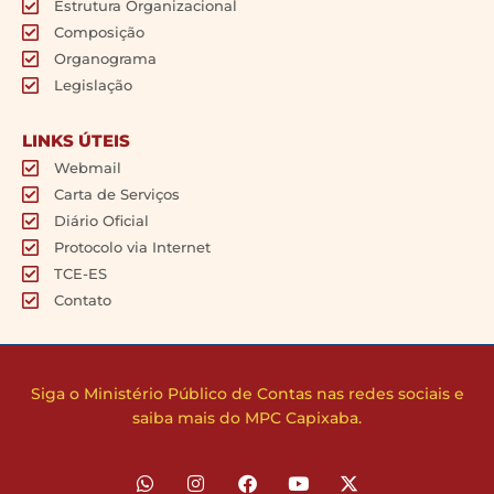
Estrutura Organizacional
Composição
Organograma
Legislação
LINKS ÚTEIS
Webmail
Carta de Serviços
Diário Oficial
Protocolo via Internet
TCE-ES
Contato
Siga o Ministério Público de Contas nas redes sociais e
saiba mais do MPC Capixaba.