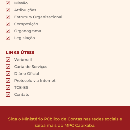
Missão
Atribuições
Estrutura Organizacional
Composição
Organograma
Legislação
LINKS ÚTEIS
Webmail
Carta de Serviços
Diário Oficial
Protocolo via Internet
TCE-ES
Contato
Siga o Ministério Público de Contas nas redes sociais e
saiba mais do MPC Capixaba.