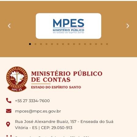
+55 27 3334-7600
mpces@mpc.es.gov.br
Rua José Alexandre Buaiz, 157 - Enseada do Suá
Vitória - ES | CEP: 29.050-913