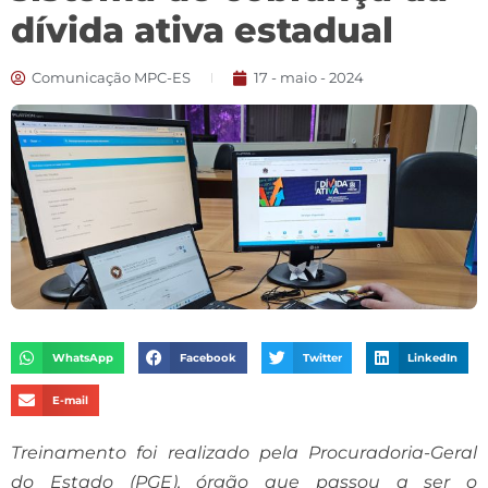
dívida ativa estadual
Comunicação MPC-ES
17 - maio - 2024
WhatsApp
Facebook
Twitter
LinkedIn
E-mail
Treinamento foi realizado pela Procuradoria-Geral
do Estado (PGE), órgão que passou a ser o