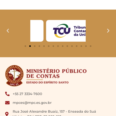
+55 27 3334-7600
mpces@mpc.es.gov.br
Rua José Alexandre Buaiz, 157 - Enseada do Suá