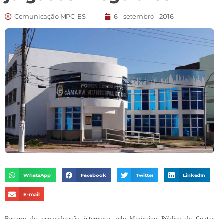
Comunicação MPC-ES
6 - setembro - 2016
WhatsApp
Facebook
Twitter
LinkedIn
E-mail
Recurso de reconsideração interposto pelo Ministério Público de Contas