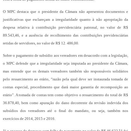
O MPC destaca que o presidente da Câmara não apresentou documentos e
justificativas que esclareçam a irregularidade quanto à não apropriação da
despesa relativa à contribuição previdenciária patronal, no valor de R$
89.543,46, e a ausência de recolhimento das contribuições previdenciárias
retidas de servidores, no valor de R$ 12. 486,00.
Sobre o pagamento de subsídio aos vereadores em desacordo com a legislação,
o MPC defende que a irregularidade seja imputada ao presidente da Câmara,
mas entende que os demais vereadores também são responsáveis solidários
pelo ressarcimento ao erário, “razão pela qual deve ser instaurada tomada de
contas especial, procedimento que dará maior garantia de recomposição ao
erário”. A tomada de contas tem como objetivo o ressarcimento do total de R$
36.878,40, bem como apuração do dano decorrente da revisão indevida dos
subsídios dos vereadores até o final do mandato, ou seja, também nos
exercícios de 2014, 2015 e 2016.
Já o excesso de despesas com folha de pagamento no valor de R$ 46.622,51 foi