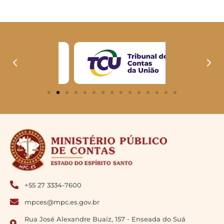
+55 27 3334-7600
mpces@mpc.es.gov.br
Rua José Alexandre Buaiz, 157 - Enseada do Suá