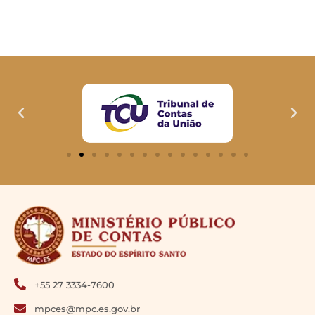
+55 27 3334-7600
mpces@mpc.es.gov.br