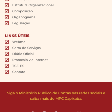
Estrutura Organizacional
Composição
Organograma
Legislação
LINKS ÚTEIS
Webmail
Carta de Serviços
Diário Oficial
Protocolo via Internet
TCE-ES
Contato
Siga o Ministério Público de Contas nas redes sociais e
saiba mais do MPC Capixaba.