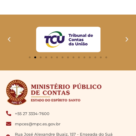
+55 27 3334-7600
mpces@mpc.es.gov.br
Rua José Alexandre Buaiz, 157 - Enseada do Suá