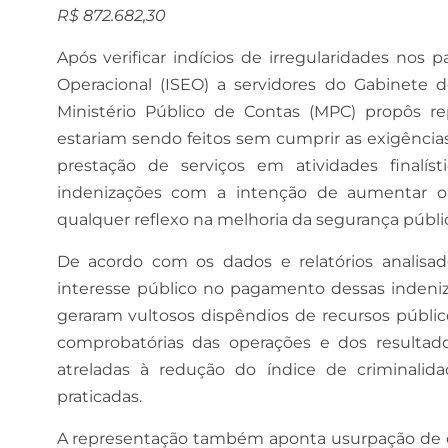
R$ 872.682,30
Após verificar indícios de irregularidades no
Operacional (ISEO) a servidores do Gabinete do
Ministério Público de Contas (MPC) propôs 
estariam sendo feitos sem cumprir as exigências
prestação de serviços em atividades finalísti
indenizações com a intenção de aumentar o s
qualquer reflexo na melhoria da segurança públi
De acordo com os dados e relatórios analis
interesse público no pagamento dessas indeni
geraram vultosos dispêndios de recursos públic
comprobatórias das operações e dos resultad
atreladas à redução do índice de criminalid
praticadas.
A representação também aponta usurpação de co