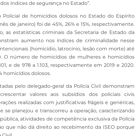
 dos índices de segurança no Estado”.
o Policial de homicídios dolosos no Estado do Espírito
ês de janeiro) foi de 45%, 26% e 15%, respectivamente.
o, as estatísticas criminais da Secretaria de Estado da
onstram aumento nos índices de criminalidade nesse
intencionais (homicídio, latrocínio, lesão com morte) até
020. O número de homicídios de mulheres e homicídios
, e de 978 a 1.103, respectivamente em 2019 e 2020.
4 homicídios dolosos.
das pelo delegado-geral da Polícia Civil demonstram
centar valores aos subsídios dos policiais civis
rações realizadas com justificativas frágeis e genéricas,
e planejou e transcorreu a operação, caracterizando
ública, atividades de competência exclusiva da Polícia
uação que não dá direito ao recebimento da ISEO porque
Civil.