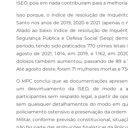
ISEO, pois em nada contribuíram para a melhoria
Isso porque, o índice de resolução de Inquérit
Santo nos anos de 2019, 2020 e 2021 (apenas o m
Aliado ao baixo índice de resolução de inquérit
Segurança Pública e Defesa Social (Sesp) dem
período, tendo sido praticados 770 crimes letais 
agosto de 2021; 1.014, em 2019, e 1.162, em 2
dolosos também aumentou, passando de 89 a 101
Até agosto deste, foram 71 mulheres mortas e 73
O MPC conclui que as documentações apresenta
um desvirtuamento da ISEO, de modo a acres
participantes sem respaldo legal, a partir de ope
sem quaisquer detalhamentos do modo em que s
policiamento ostensivo e preservação da ordem p
Militar, conforme previsão constitucional, sit
não faz parte das atribuições finalísticas da Polícia 