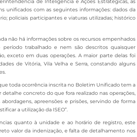
erintendência de Inteligência e Ações Estratégicas, as
ins unificados com as seguintes informações: dados da
; policiais participantes e viaturas utilizadas; histórico
ainda não há informações sobre os recursos empenhados
o período trabalhado e nem são descritos quaisquer
o, exceto em duas operações. A maior parte delas foi
dades de Vitória, Vila Velha e Serra, constando alguns
es.
 que toda ocorrência inscrita no Boletim Unificado tem a
detalhe concreto do que fora realizado nas operações,
s abordagens, apreensões e prisões, servindo de forma
tificar a utilização da ISEO”.
ias quanto à unidade e ao horário de registro, este
eto valor da indenização, e falta de detalhamento nos