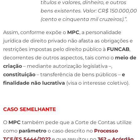
títulos e valores, dinheiro, e outros
bens existentes. Valor: CR$ 150.000,00
(cento e cinquenta mil cruzeiros).”.
Assim, conforme expõe o
MPC
, a personalidade
jurídica de direito privado não afasta as obrigações e
restrições impostas pelo direito público à
FUNCAB
,
decorrentes de outros aspectos, tais como o
meio de
criação
– mediante autorização legislativa –,
constituição
– transferência de bens públicos –
e
finalidade não lucrativa
(visa o interesse coletivo).
CASO SEMELHANTE
O
MPC
também pede que a Corte de Contas utilize
como
parâmetro
o caso descrito no
Processo
TCE/ES 5444/2022
e que resultou no
362 – Acórdão