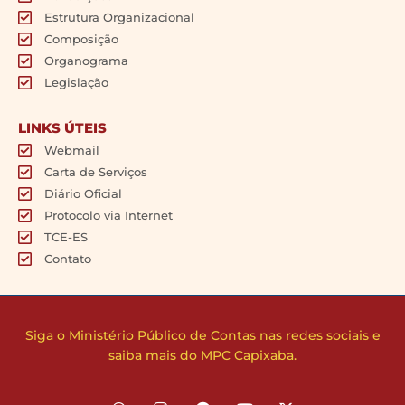
Estrutura Organizacional
Composição
Organograma
Legislação
LINKS ÚTEIS
Webmail
Carta de Serviços
Diário Oficial
Protocolo via Internet
TCE-ES
Contato
Siga o Ministério Público de Contas nas redes sociais e
saiba mais do MPC Capixaba.