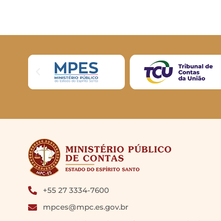
+55 27 3334-7600
mpces@mpc.es.gov.br