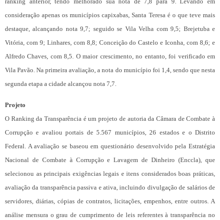
ranking anterior, tendo melhorado sua nota de 7,8 para 9. Levando em
consideração apenas os municípios capixabas, Santa Teresa é o que teve mais
destaque, alcançando nota 9,7; seguido se Vila Velha com 9,5; Brejetuba e
Vitória, com 9; Linhares, com 8,8; Conceição do Castelo e Iconha, com 8,6; e
Alfredo Chaves, com 8,5. O maior crescimento, no entanto, foi verificado em
Vila Pavão. Na primeira avaliação, a nota do município foi 1,4, sendo que nesta
segunda etapa a cidade alcançou nota 7,7.
Projeto
O Ranking da Transparência é um projeto de autoria da Câmara de Combate à
Corrupção e avaliou portais de 5.567 municípios, 26 estados e o Distrito
Federal. A avaliação se baseou em questionário desenvolvido pela Estratégia
Nacional de Combate à Corrupção e Lavagem de Dinheiro (Enccla), que
selecionou as principais exigências legais e itens considerados boas práticas,
avaliação da transparência passiva e ativa, incluindo divulgação de salários de
servidores, diárias, cópias de contratos, licitações, empenhos, entre outros. A
análise mensura o grau de cumprimento de leis referentes à transparência no