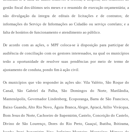
gestão fiscal dos últimos seis meses e o resumido de execução orçamentária; a
não divulgação da íntegra de editais de licitações e de contratos; de
informações do Serviço de Informações ao Cidadão ou serviço correlato; e a
falta de horários de funcionamento e atendimento ao público.
De acordo com as ações, o MPF coloca-se à disposição para participar de
audiência de conciliação com os gestores interessados, na qual os municípios
terão a oportunidade de resolver suas pendências por meio de termo de
ajustamento de conduta, pondo fim à ação civil.
Os municípios que vão responder às ações são: Vila Valério, São Roque do
Canaã, São Gabriel da Palha, São Domingos do Norte, Marilândia,
Mantenópolis, Governador Lindenberg, Ecoporanga, Barra de São Francisco,
Baixo Guandu, Alto Rio Novo, Águia Branca, Alegre, Apiacá, Atílio Vivácqua,
Bom Jesus do Norte, Cachoeiro de Itapemirim, Castelo, Conceição do Castelo,
Divino de São Lourenço, Dores do Rio Preto, Guaçuí, Ibatiba, Ibitirama,
Iconha, Irupi, Itapemirim, Iúna, Jerônimo Monteiro, Marataízes, Mimoso do