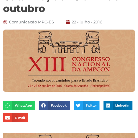
outubro
Comunicação MPC-ES
22 - julho - 2016
WhatsApp
Facebook
Twitter
LinkedIn
E-mail