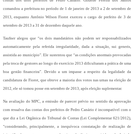
contas dos dois prefeitos de Pedro Canário. Gildenê Pereira dos Santos
comandou a prefeitura no período de 1 de janeiro de 2013 a 2 de setembro de
2013, enquanto Antônio Wilson Fiorot exerceu o cargo de prefeito de 3 de
setembro de 2013 a 31 de dezembro daquele ano.
Taufner alegou que “os dois mandatários não podem ser responsabilizados
automaticamente pela referida irregularidade, dada a situação, sui generis,
assistida ao município”. Ele sustentou que “as condições anormais provocadas
pela troca de gestores ao longo do exercício 2013 dificultaram a prática de uma
boa gestão financeira”. Devido a um impasse a respeito da legalidade da
candidatura de Fiorot, que obteve a maioria dos votos nas urnas na eleição de
2012, ele só tomou posse em setembro de 2013, após eleição suplementar.
Na avaliação do MPC, a emissão de parecer prévio no sentido da aprovação
com ressalva das contas dos prefeitos de Pedro Canário é incompatível com o
que diz a Lei Orgânica do Tribunal de Contas (Lei Complementar 621/2012),
“considerando, principalmente, a inequívoca constatação de realização de