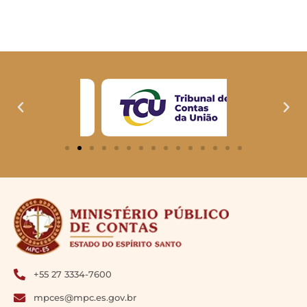
+55 27 3334-7600
mpces@mpc.es.gov.br