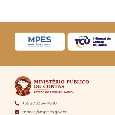
+55 27 3334-7600
mpces@mpc.es.gov.br