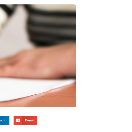
edIn
E-mail