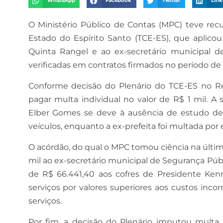
WhatsApp
Facebook
Twitter
Link
O Ministério Público de Contas (MPC) teve rec
Estado do Espírito Santo (TCE-ES), que aplic
Quinta Rangel e ao ex-secretário municipal d
verificadas em contratos firmados no período de 
Conforme decisão do Plenário do TCE-ES no Re
pagar multa individual no valor de R$ 1 mil. A
Elber Gomes se deve à ausência de estudo de v
veículos, enquanto a ex-prefeita foi multada por e
O acórdão, do qual o MPC tomou ciência na últ
mil ao ex-secretário municipal de Segurança Públ
de R$ 66.441,40 aos cofres de Presidente Ken
serviços por valores superiores aos custos inco
serviços.
Por fim, a decisão do Plenário imputou multa 