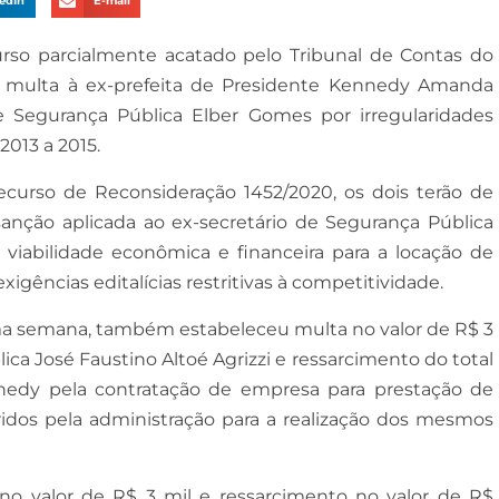
edIn
E-mail
urso parcialmente acatado pelo Tribunal de Contas do
ou multa à ex-prefeita de Presidente Kennedy Amanda
e Segurança Pública Elber Gomes por irregularidades
2013 a 2015.
curso de Reconsideração 1452/2020, os dois terão de
 sanção aplicada ao ex-secretário de Segurança Pública
iabilidade econômica e financeira para a locação de
xigências editalícias restritivas à competitividade.
ima semana, também estabeleceu multa no valor de R$ 3
ica José Faustino Altoé Agrizzi e ressarcimento do total
nedy pela contratação de empresa para prestação de
rridos pela administração para a realização dos mesmos
no valor de R$ 3 mil e ressarcimento no valor de R$