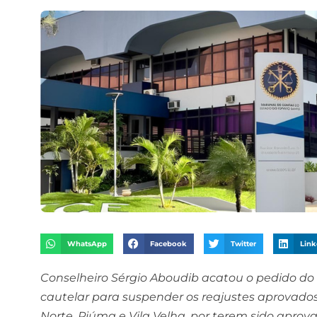
WhatsApp
Facebook
Twitter
Link
Conselheiro Sérgio Aboudib acatou o pedido do
cautelar para suspender os reajustes aprovado
Norte, Piúma e Vila Velha, por terem sido aprov