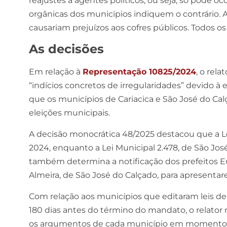
reajustes a agentes políticos, ou seja, só pode o
orgânicas dos municípios indiquem o contrário. 
causariam prejuízos aos cofres públicos. Todos 
As decisões
Em relação à
Representação 10825/2024
, o rel
“indícios concretos de irregularidades” devido à e
que os municípios de Cariacica e São José do Ca
eleições municipais.
A decisão monocrática 48/2025 destacou que a Lei
2024, enquanto a Lei Municipal 2.478, de São Jos
também determina a notificação dos prefeitos Eu
Almeira, de São José do Calçado, para apresentare
Com relação aos municípios que editaram leis de
180 dias antes do término do mandato, o relator
os argumentos de cada município em momento op