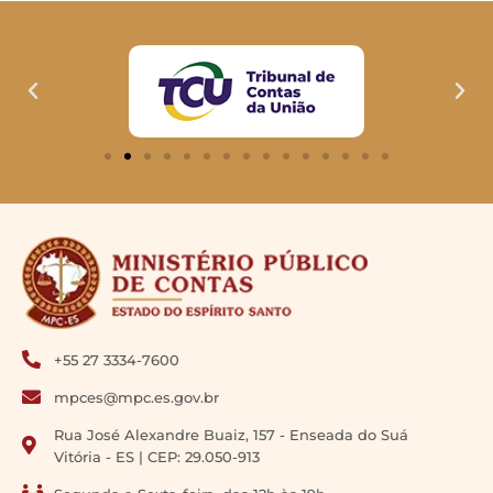
+55 27 3334-7600
mpces@mpc.es.gov.br
Rua José Alexandre Buaiz, 157 - Enseada do Suá
Vitória - ES | CEP: 29.050-913