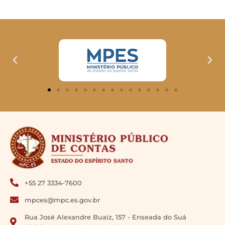
+55 27 3334-7600
mpces@mpc.es.gov.br
Rua José Alexandre Buaiz, 157 - Enseada do Suá