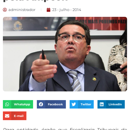
administrador
23 - julho - 2014
WhatsApp
Facebook
Twitter
LinkedIn
E-mail
Para entidade, órgão que fiscalizaria Tribunais de