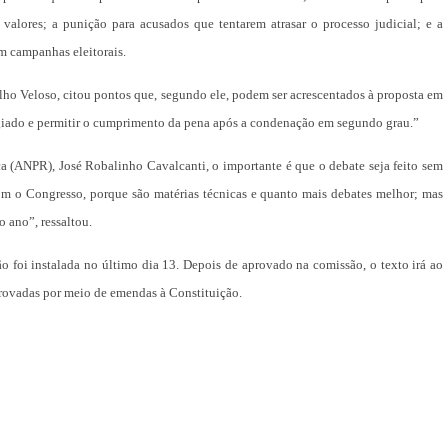
lores; a punição para acusados que tentarem atrasar o processo judicial; e a
em campanhas eleitorais.
alho Veloso, citou pontos que, segundo ele, podem ser acrescentados à proposta em
legiado e permitir o cumprimento da pena após a condenação em segundo grau.”
a (ANPR), José Robalinho Cavalcanti, o importante é que o debate seja feito sem
 com o Congresso, porque são matérias técnicas e quanto mais debates melhor; mas
o ano”, ressaltou.
o foi instalada no último dia 13. Depois de aprovado na comissão, o texto irá ao
provadas por meio de emendas à Constituição.