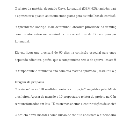
O relator da matéria, deputado Onyx Lorenzoni (DEM-RS), também partic
e apresentar o quanto antes um cronograma para os trabalhos da comissão
“O presidente Rodrigo Maia determinou absoluta prioridade na tramita
como relator estou me reunindo com consultores da Câmara para pre
Lorenzoni.
Ele explicou que precisará de 60 dias na comissão especial para enco
deputado adiantou, porém, que o compromisso será o de aprová-las até 
“O importante é terminar o ano com esta matéria aprovada”, ressaltou o
Origem da proposta
O texto reúne as “10 medidas contra a corrupção” sugeridas pelo Minis
brasileiros. Apesar da menção a 10 propostas, o relator do projeto na Câ
ser transformados em leis. “E estaremos abertos a contribuições da socieda
O projeto prevê medidas como prisão de até oito anos para o funcionári