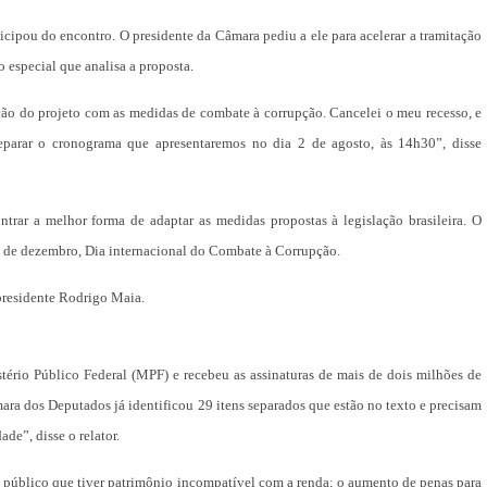
ipou do encontro. O presidente da Câmara pediu a ele para acelerar a tramitação
 especial que analisa a proposta.
ção do projeto com as medidas de combate à corrupção. Cancelei o meu recesso, e
parar o cronograma que apresentaremos no dia 2 de agosto, às 14h30”, disse
ntrar a melhor forma de adaptar as medidas propostas à legislação brasileira. O
9 de dezembro, Dia internacional do Combate à Corrupção.
 presidente Rodrigo Maia.
tério Público Federal (MPF) e recebeu as assinaturas de mais de dois milhões de
mara dos Deputados já identificou 29 itens separados que estão no texto e precisam
de”, disse o relator.
o público que tiver patrimônio incompatível com a renda; o aumento de penas para