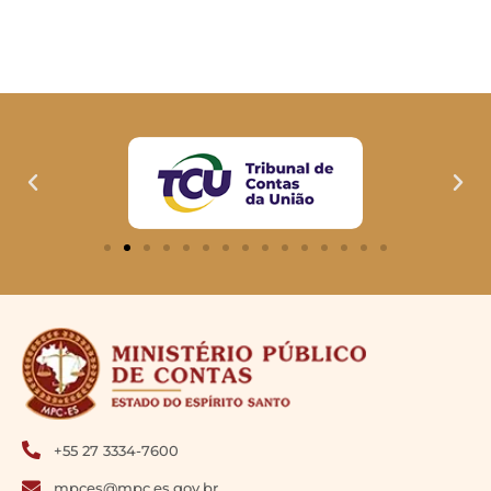
+55 27 3334-7600
mpces@mpc.es.gov.br