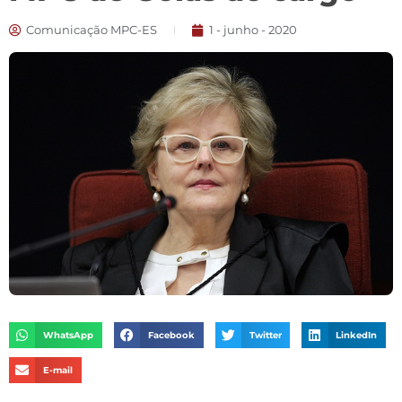
Comunicação MPC-ES
1 - junho - 2020
WhatsApp
Facebook
Twitter
LinkedIn
E-mail