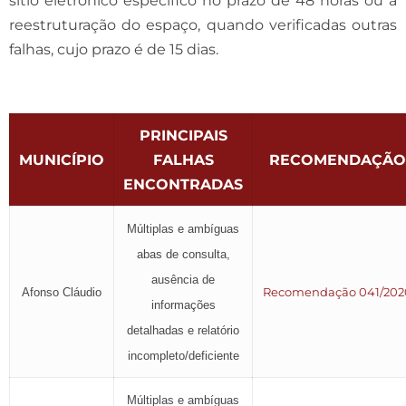
sítio eletrônico específico no prazo de 48 horas ou a
reestruturação do espaço, quando verificadas outras
falhas, cujo prazo é de 15 dias.
PRINCIPAIS
MUNICÍPIO
FALHAS
RECOMENDAÇÃO
ENCONTRADAS
Múltiplas e ambíguas
abas de consulta,
ausência de
Recomendação 041/202
Afonso Cláudio
informações
detalhadas e relatório
incompleto/deficiente
Múltiplas e ambíguas