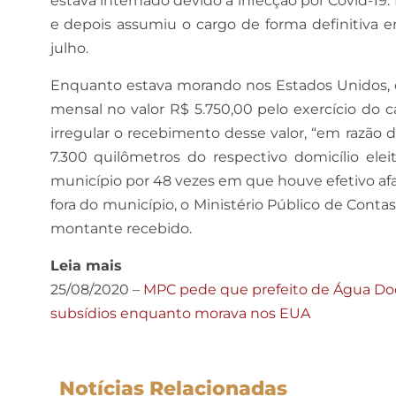
estava internado devido à infecção por Covid-19
e depois assumiu o cargo de forma definitiva em
julho.
Enquanto estava morando nos Estados Unidos, o
mensal no valor R$ 5.750,00 pelo exercício do c
irregular o recebimento desse valor, “em razão 
7.300 quilômetros do respectivo domicílio ele
município por 48 vezes em que houve efetivo a
fora do município, o Ministério Público de Conta
montante recebido.
Leia mais
25/08/2020 –
MPC pede que prefeito de Água Doc
subsídios enquanto morava nos EUA
Notícias Relacionadas