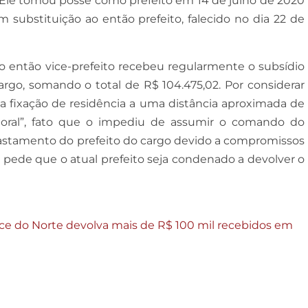
. Ele tomou posse como prefeito em 14 de julho de 2020
 substituição ao então prefeito, falecido no dia 22 de
 então vice-prefeito recebeu regularmente o subsídio
argo, somando o total de R$ 104.475,02. Por considerar
da fixação de residência a uma distância aproximada de
itoral”, fato que o impediu de assumir o comando do
fastamento do prefeito do cargo devido a compromissos
s pede que o atual prefeito seja condenado a devolver o
e do Norte devolva mais de R$ 100 mil recebidos em