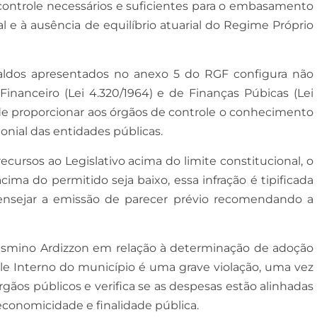
 controle necessários e suficientes para o embasamento
l e à ausência de equilíbrio atuarial do Regime Próprio
s saldos apresentados no anexo 5 do RGF configura não
inanceiro (Lei 4.320/1964) e de Finanças Púbicas (Lei
 proporcionar aos órgãos de controle o conhecimento
monial das entidades públicas.
ecursos ao Legislativo acima do limite constitucional, o
ma do permitido seja baixo, essa infração é tipificada
ensejar a emissão de parecer prévio recomendando a
lismino Ardizzon em relação à determinação de adoção
ole Interno do município é uma grave violação, uma vez
rgãos públicos e verifica se as despesas estão alinhadas
 economicidade e finalidade pública.