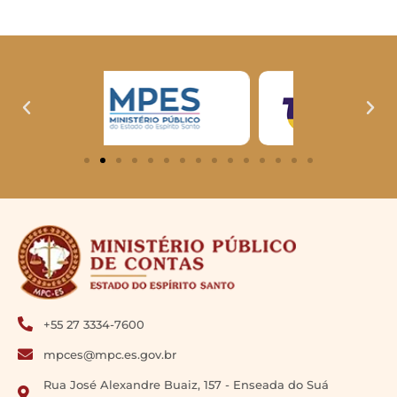
+55 27 3334-7600
mpces@mpc.es.gov.br
Rua José Alexandre Buaiz, 157 - Enseada do Suá