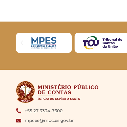
+55 27 3334-7600
mpces@mpc.es.gov.br